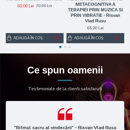
METACOGNITIVA A
60,00 Lei
70,00 Lei
TERAPIEI PRIN MUZICA SI
PRIN VIBRATIE - Risvan
Vlad Rusu
65,00 Lei
ADAUGĂ ÎN COŞ
ADAUGĂ ÎN COŞ
Ce spun oamenii
Testimoniale de la clienti satisfacuti
"Ritmul sacru al vindecării" - Risvan Vlad Rusu