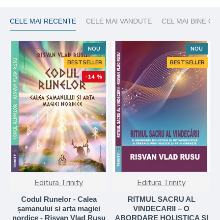
CELE MAI RECENTE
CELE MAI VANDUTE
CEL MAI BINE CO
NOU
NOU
BESTSELLER
BESTSELLER
-14 %
Editura Trinity
Editura Trinity
Codul Runelor - Calea
RITMUL SACRU AL
șamanului si arta magiei
VINDECARII – O
nordice - Risvan Vlad Rusu
ABORDARE HOLISTICA SI