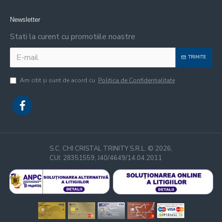
Newsletter
Stati la curent cu promotiile noastre
TRIMITE
Am citit şi sunt de acord cu
Politica de Confidențialitate
S.C. CHI CRISTAL TRINITY S.R.L. ©
2026,
CUI: 28351559, J40/4649/14.04.2011