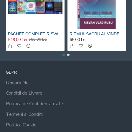
PACHET COMPLET RISVAN VLAD RUSU - 9 carti 20% reducere
RITMUL SACRU AL VINDECARII – O ABORDARE HOLISTICA SI METACOGNITIVA A TERAPIEI PRIN MUZICA SI PRIN VIBRATIE - Risvan Vlad Rusu
549,00 Lei
65,00 Lei
685,00 Lei
GDPR
Despre Noi
Conditii de Livrare
Politica de Confidentalitate
Termeni si Conditii
Politica Cookie