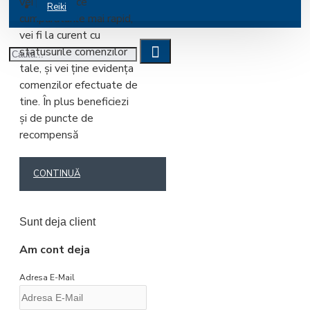
vei putea face
Reiki
cumpărăturile mai rapid,
vei fi la curent cu
statusurile comenzilor
tale, şi vei ţine evidenţa
comenzilor efectuate de
tine. În plus beneficiezi
şi de puncte de
recompensă
CONTINUĂ
Sunt deja client
Am cont deja
Adresa E-Mail