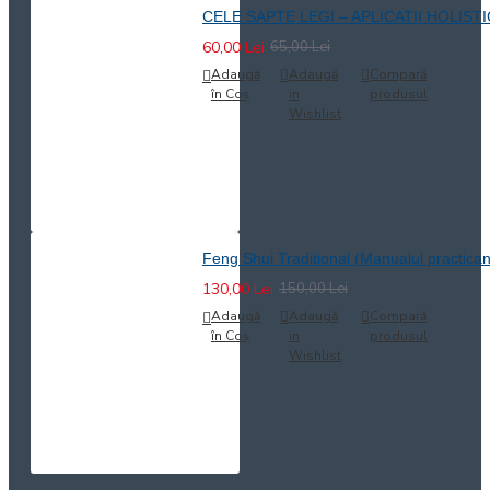
CELE SAPTE LEGI – APLICATII HOLIST
60,00 Lei
65,00 Lei
Adaugă
Adaugă
Compară
în Coş
in
produsul
Wishlist
Feng Shui Traditional (Manualul practican
130,00 Lei
150,00 Lei
Adaugă
Adaugă
Compară
în Coş
in
produsul
Wishlist