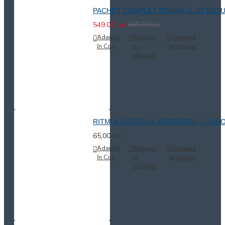
PACHET COMPLET RISVAN VLAD RUSU - 
549,00 Lei
685,00 Lei
Adaugă
Adaugă
Compară
în Coş
in
produsul
Wishlist
RITMUL SACRU AL VINDECARII – O ABO
65,00 Lei
Adaugă
Adaugă
Compară
în Coş
in
produsul
Wishlist