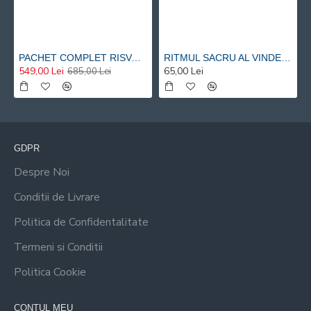
PACHET COMPLET RISVAN VLAD RUSU - 9 carti 20% reducere
RITMUL SACRU AL VINDECARII – O ABORDARE HOLISTICA SI METACOGNITIVA A TERAPIEI PRIN MUZICA SI PRIN VIBRATIE - Risvan Vlad Rusu
549,00 Lei
65,00 Lei
685,00 Lei
GDPR
Despre Noi
Conditii de Livrare
Politica de Confidentalitate
Termeni si Conditii
Politica Cookie
CONTUL MEU