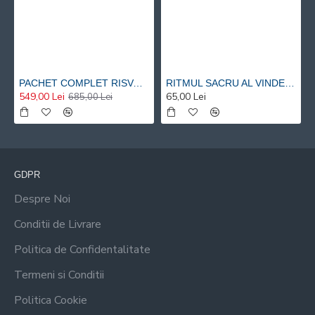
PACHET COMPLET RISVAN VLAD RUSU - 9 carti 20% reducere
RITMUL SACRU AL VINDECARII – O ABORDARE HOLISTICA SI METACOGNITIVA A TERAPIEI PRIN MUZICA SI PRIN VIBRATIE - Risvan Vlad Rusu
549,00 Lei
65,00 Lei
685,00 Lei
GDPR
Despre Noi
Conditii de Livrare
Politica de Confidentalitate
Termeni si Conditii
Politica Cookie