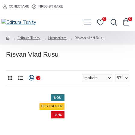
CONECTARE
INREGISTRARE
0
0
Editura Trinity
Hermetism
Risvan Vlad Rusu
Risvan Vlad Rusu
0
NOU
BESTSELLER
-8 %