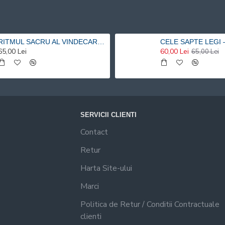
RITMUL SACRU AL VINDECARII – O ABORDARE HOLISTICA SI METACOGNITIVA A TERAPIEI PRIN MUZICA SI PRIN VIBRATIE - Risvan Vlad Rusu
65,00 Lei
60,00 Lei
65,00 Lei
SERVICII CLIENTI
Contact
Retur
Harta Site-ului
Marci
Politica de Retur / Conditii Contractuale
clienti