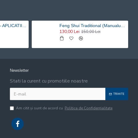
CELE SAPTE LEGI – APLICATII HOLISTICE PENTRU O VIATA ARMONIOASA - Risvan Rusu
Feng Shui Traditional (Manualul practicantului) – Risvan Vlad Rusu
130,00 Lei
150,00 Lei
Newsletter
Stati la curent cu promotiile noastre
TRIMITE
Am citit şi sunt de acord cu
Politica de Confidențialitate