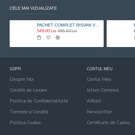
CELE MAI VIZUALIZATE
PACHET COMPLET RISVAN VLAD RUSU - 9 carti 20% reducere
549,00 Lei
685,00 Lei
GDPR
CONTUL MEU
Despre Noi
Contul Meu
Conditii de Livrare
Istoric Comenzi
Politica de Confidentalitate
Afiliati
Termeni si Conditii
Newsletter
Politica Cookie
Certificate de Cadou