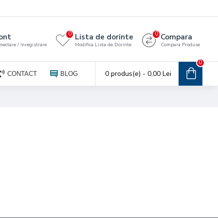
0
0
ont
Lista de dorinte
Compara
nectare / Inregistrare
Modifica Lista de Dorinte
Compara Produse
0
0 produs(e) - 0,00 Lei
CONTACT
BLOG