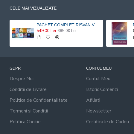
CELE MAI VIZUALIZATE
PACHET COMPLET RISVAN VLAD RUSU - 9 carti 20% reducere
549,00 Lei
685,00 Lei
GDPR
CONTUL MEU
Despre Noi
Contul Meu
Conditii de Livrare
Istoric Comenzi
Politica de Confidentalitate
Afiliati
Termeni si Conditii
Newsletter
Politica Cookie
Certificate de Cadou