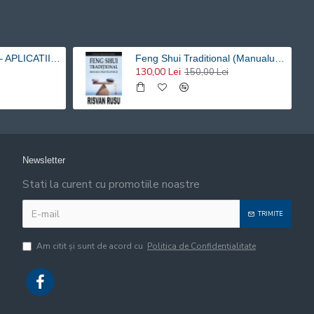
CELE SAPTE LEGI – APLICATII HOLISTICE PENTRU O VIATA ARMONIOASA - Risvan Rusu
Feng Shui Traditional (Manualul practicantului) – Risvan Vlad Rusu
130,00 Lei
150,00 Lei
Newsletter
Stati la curent cu promotiile noastre
TRIMITE
Am citit şi sunt de acord cu
Politica de Confidențialitate