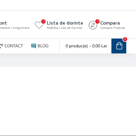
0
0
ont
Lista de dorinte
Compara
nectare / Inregistrare
Modifica Lista de Dorinte
Compara Produse
0
0 produs(e) - 0,00 Lei
CONTACT
BLOG