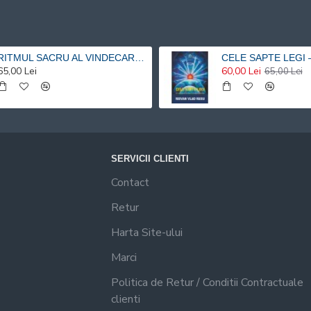
RITMUL SACRU AL VINDECARII – O ABORDARE HOLISTICA SI METACOGNITIVA A TERAPIEI PRIN MUZICA SI PRIN VIBRATIE - Risvan Vlad Rusu
65,00 Lei
60,00 Lei
65,00 Lei
SERVICII CLIENTI
Contact
Retur
Harta Site-ului
Marci
Politica de Retur / Conditii Contractuale
clienti