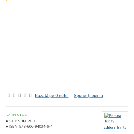
Bazată pe 0 note.
-
Spune-ţi opinia
IN STOC
SKU:
STIPCPTFC
ISBN:
978-606-94034-6-4
Editura Trinity