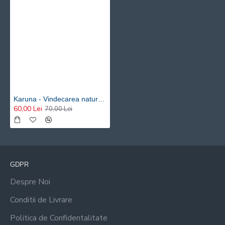
Karuna - Vindecarea naturala cu ingeri, arhangheli și lumina Risvan Rusu
60,00 Lei
70,00 Lei
GDPR
Despre Noi
Conditii de Livrare
Politica de Confidentalitate