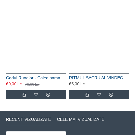
Codul Runelor - Calea șamanului si arta magiei nordice - Risvan Vlad Rusu
RITMUL SACRU AL VINDECARII – O ABORDARE HOLISTICA SI METACOGNITIVA A TERAPIEI PRIN MUZICA SI PRIN VIBRATIE - Risvan Vlad Rusu
60,00 Lei
65,00 Lei
1
70,00 Lei
RECENT VIZUALIZATE
CELE MAI VIZUALIZATE