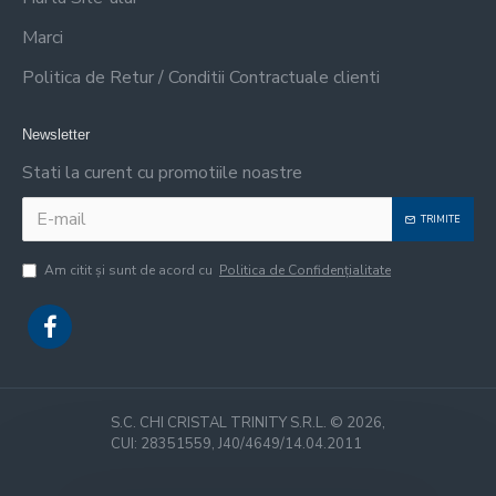
Marci
Politica de Retur / Conditii Contractuale clienti
Newsletter
Stati la curent cu promotiile noastre
TRIMITE
Am citit şi sunt de acord cu
Politica de Confidențialitate
S.C. CHI CRISTAL TRINITY S.R.L. ©
2026,
CUI: 28351559, J40/4649/14.04.2011