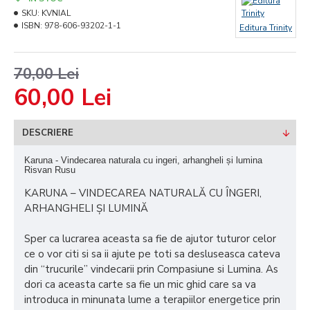
SKU:
KVNIAL
ISBN:
978-606-93202-1-1
Editura Trinity
70,00 Lei
60,00 Lei
DESCRIERE
Karuna - Vindecarea naturala cu ingeri, arhangheli și lumina
Risvan Rusu
KARUNA – VINDECAREA NATURALĂ CU ÎNGERI,
ARHANGHELI ȘI LUMINĂ
Sper ca lucrarea aceasta sa fie de ajutor tuturor celor
ce o vor citi si sa ii ajute pe toti sa desluseasca cateva
din “trucurile” vindecarii prin Compasiune si Lumina. As
dori ca aceasta carte sa fie un mic ghid care sa va
introduca in minunata lume a terapiilor energetice prin