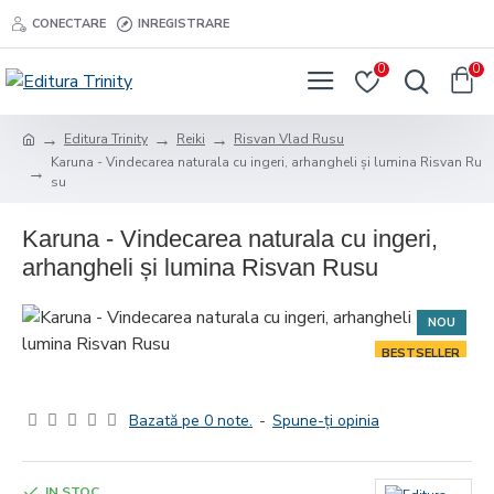
CONECTARE
INREGISTRARE
0
0
Editura Trinity
Reiki
Risvan Vlad Rusu
Karuna - Vindecarea naturala cu ingeri, arhangheli și lumina Risvan Ru
su
Karuna - Vindecarea naturala cu ingeri,
arhangheli și lumina Risvan Rusu
NOU
BESTSELLER
-14 %
Bazată pe 0 note.
-
Spune-ţi opinia
IN STOC