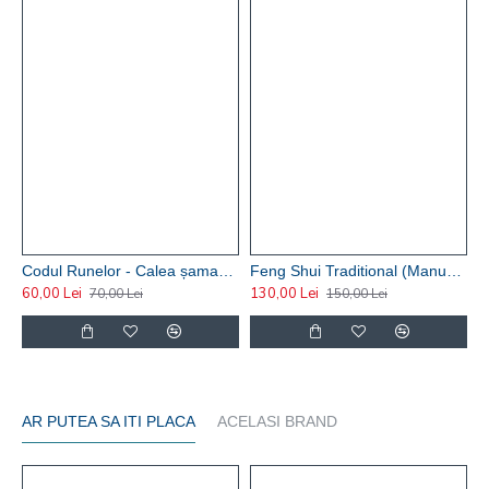
Codul Runelor - Calea șamanului si arta magiei nordice - Risvan Vlad Rusu
Feng Shui Traditional (Manualul practicantului) – Risvan Vlad Rusu
60,00 Lei
130,00 Lei
7
70,00 Lei
150,00 Lei
AR PUTEA SA ITI PLACA
ACELASI BRAND