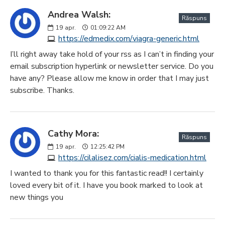
Andrea Walsh:
Răspuns
19
apr.
01:09:22 AM
https://edmedix.com/viagra-generic.html
I’ll right away take hold of your rss as I can’t in finding your
email subscription hyperlink or newsletter service. Do you
have any? Please allow me know in order that I may just
subscribe. Thanks.
Cathy Mora:
Răspuns
19
apr.
12:25:42 PM
https://cilalisez.com/cialis-medication.html
I wanted to thank you for this fantastic read!! I certainly
loved every bit of it. I have you book marked to look at
new things you