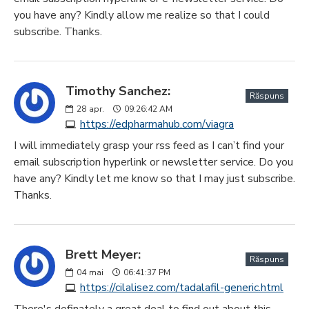
you have any? Kindly allow me realize so that I could
subscribe. Thanks.
Timothy Sanchez:
Răspuns
28
apr.
09:26:42 AM
https://edpharmahub.com/viagra
I will immediately grasp your rss feed as I can’t find your
email subscription hyperlink or newsletter service. Do you
have any? Kindly let me know so that I may just subscribe.
Thanks.
Brett Meyer:
Răspuns
04
mai
06:41:37 PM
https://cilalisez.com/tadalafil-generic.html
There's definately a great deal to find out about this