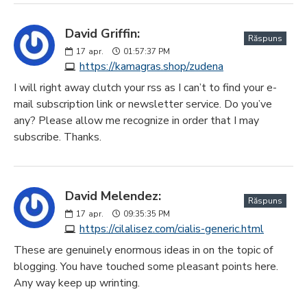
David Griffin:
Răspuns
17
apr.
01:57:37 PM
https://kamagras.shop/zudena
I will right away clutch your rss as I can’t to find your e-
mail subscription link or newsletter service. Do you’ve
any? Please allow me recognize in order that I may
subscribe. Thanks.
David Melendez:
Răspuns
17
apr.
09:35:35 PM
https://cilalisez.com/cialis-generic.html
These are genuinely enormous ideas in on the topic of
blogging. You have touched some pleasant points here.
Any way keep up wrinting.