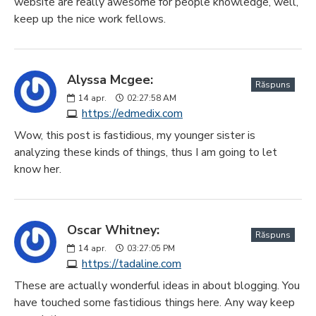
website are really awesome for people knowledge, well,
keep up the nice work fellows.
Alyssa Mcgee:
Răspuns
14
apr.
02:27:58 AM
https://edmedix.com
Wow, this post is fastidious, my younger sister is
analyzing these kinds of things, thus I am going to let
know her.
Oscar Whitney:
Răspuns
14
apr.
03:27:05 PM
https://tadaline.com
These are actually wonderful ideas in about blogging. You
have touched some fastidious things here. Any way keep