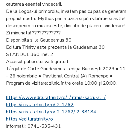
cautarea esentei vindecarii.
De la Logos-ul primordial, invatam pas cu pas sa generam
propriul nostru Mythos prin muzica si prin vibratie si astfel
descoperim ca muzica este, dincolo de placere, vindecare!
Zi minunata! ????????????
Disponibila si la Gaudeamus 30
Editura Trinity este prezenta la Gaudeamus 30,
STANDUL 360, inel 2
Accesul publicului va fi gratuit
Târgul de Carte Gaudeamus - ediţia Bucureşti 2023 ● 22
– 26 noiembrie ● Pavilionul Central (A) Romexpo ●
Program de vizitare: zilnic, între orele 10:00 şi 20:00.
https://www.edituratrinity.ro/.../ritmul-sacru-al.../
https://cristaletrinity.ro/-2-1762
https://cristaletrinity.ro/-2-1762/-2-38184
https://edituratrinity.ro
Informatii: 0741-535-431