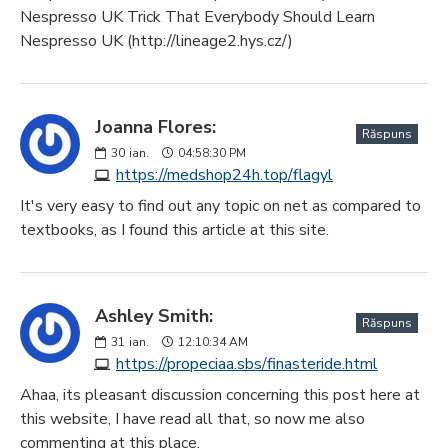
Nespresso UK Trick That Everybody Should Learn
Nespresso UK (http://lineage2.hys.cz/)
Joanna Flores:
Răspuns
30
ian.
04:58:30 PM
https://medshop24h.top/flagyl
It's very easy to find out any topic on net as compared to
textbooks, as I found this article at this site.
Ashley Smith:
Răspuns
31
ian.
12:10:34 AM
https://propeciaa.sbs/finasteride.html
Ahaa, its pleasant discussion concerning this post here at
this website, I have read all that, so now me also
commenting at this place.