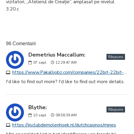
vizitatori, „Atelierul de Creație”, amplasat pe nivelul
3.20.c
96 Comentarii
Demetrius Maccallum:
Răspuns
07
sept.
12:29:47 AM
https://www.Pakalljobz.com/companies/22bit-22bit-casino14
I'd like to find out more? I'd like to find out more details.
Blythe:
Răspuns
10
sept.
08:58:39 AM
https://ijsclubdemolenhoek.nl/dutchcasinos/mines