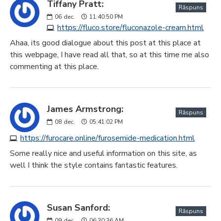
Tiffany Pratt:
Răspuns
06
dec.
11:40:50 PM
https://fluco.store/fluconazole-cream.html
Ahaa, its good dialogue about this post at this place at
this webpage, I have read all that, so at this time me also
commenting at this place.
James Armstrong:
Răspuns
08
dec.
05:41:02 PM
https://furocare.online/furosemide-medication.html
Some really nice and useful information on this site, as
well I think the style contains fantastic features.
Susan Sanford:
Răspuns
09
dec.
06:30:36 AM