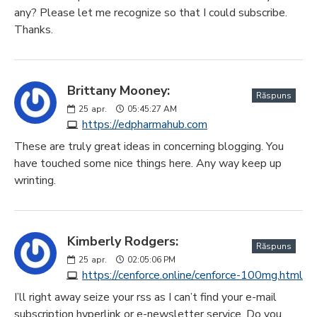
any? Please let me recognize so that I could subscribe.
Thanks.
Brittany Mooney:
Răspuns
25
apr.
05:45:27 AM
https://edpharmahub.com
These are truly great ideas in concerning blogging. You
have touched some nice things here. Any way keep up
wrinting.
Kimberly Rodgers:
Răspuns
25
apr.
02:05:06 PM
https://cenforce.online/cenforce-100mg.html
I’ll right away seize your rss as I can’t find your e-mail
subscription hyperlink or e-newsletter service. Do you