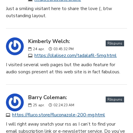
Just a smiling visitant here to share the love (:, btw
outstanding layout.
Kimberly Welch:
Răspuns
24
apr.
03:45:32 PM
https://cilalisez.com/tadalafil-5mg.html
I visited several web pages but the audio feature for
audio songs present at this web site is in fact fabulous.
Barry Coleman:
Răspuns
25
apr.
02:24:23 AM
https://fluco.store/fluconazole-200-mg.html
I will right away snatch your rss as I can’t to find your
email subscription link or e-newsletter service. Do you’ve