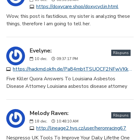
https://doxycare.shop/doxycyclin.html
Wow, this post is fastidious, my sister is analyzing these
things, therefore I am going to tell her.
Evelyne:
Răspuns
10
dec.
09:37:17 PM
https://hackmd.okfn.de/Pa84mbtTSUOCF2NFwVKk3A
Five Killer Quora Answers To Louisiana Asbestos
Disease Attorney Louisiana asbestos disease attorney
Melody Raven:
Răspuns
18
dec.
10:48:10 AM
http://lineage2.hys.cz/user/heronracing67
Nespresso UK Tools To Improve Your Daily Lifethe One