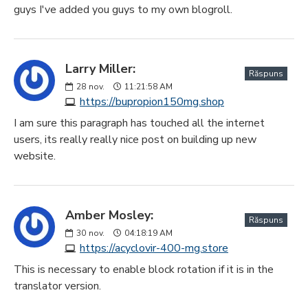
guys I've added you guys to my own blogroll.
Larry Miller:
Răspuns
28
nov.
11:21:58 AM
https://bupropion150mg.shop
I am sure this paragraph has touched all the internet
users, its really really nice post on building up new
website.
Amber Mosley:
Răspuns
30
nov.
04:18:19 AM
https://acyclovir-400-mg.store
This is necessary to enable block rotation if it is in the
translator version.