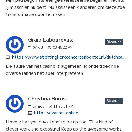
Mijn pad begon als een geïnteresseerde beginner, net als
jij misschien nu bent. Nu assisteer ik anderen om diezelfde
transformatie door te maken.
Graig Laboureyas:
Răspuns
07
oct.
03:46:22 PM
https://www.stichtingkerkconcertenboxtel.nl/dutchcasinos/reactoonz
De allure van het casino is algemeen. Ik onderzoek hoe
diverse landen het spel interpreteren.
Christina Burns:
Răspuns
27
nov.
11:26:31 PM
https://avanafil.online
I love what you guys tend to be up too. This kind of
clever work and exposure! Keep up the awesome works