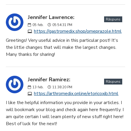
Jennifer Lawrence:
Răspuns
05
feb.
05:54:31 PM
https://gastromedix.shop/omeprazole.html
Greetings! Very useful advice in this particular post! It's
the little changes that will make the largest changes.
Many thanks for sharing!
Jennifer Ramirez:
Răspuns
13
feb.
11:38:20 PM
https://arthromedix.online/etoricoxib.html
I like the helpful information you provide in your articles. I
will bookmark your blog and check again here frequently. I
am quite certain I will learn plenty of new stuff right here!
Best of luck for the next!