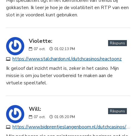
Mijn specialiteit ligt in het identificeren van trends bij
gokkasten. Ik leer je hoe je de volatiliteit en RTP van een
slot in je voordeel kunt gebruiken.
Violette:
Răspuns
07
oct.
01:02:13 PM
https://www.stalchardon.nl/dutchcasinos/reactoonz
Ik geloof dat inzicht macht is, zeker in het casino. Mijn
missie is om jou beter voorbereid te maken aan de
virtuele speeltafel.
Will:
Răspuns
07
oct.
01:05:20 PM
https://www.bidprentjeslangenboom.nl/dutchcasinos/legacy-of-dead