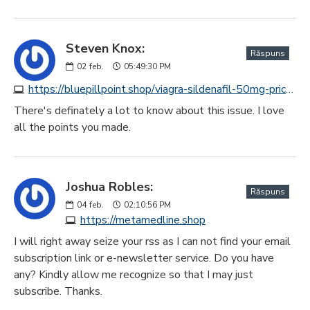
Steven Knox:
Răspuns
02
feb.
05:49:30 PM
https://bluepillpoint.shop/viagra-sildenafil-50mg-price.html
There's definately a lot to know about this issue. I love
all the points you made.
Joshua Robles:
Răspuns
04
feb.
02:10:56 PM
https://metamedline.shop
I will right away seize your rss as I can not find your email
subscription link or e-newsletter service. Do you have
any? Kindly allow me recognize so that I may just
subscribe. Thanks.