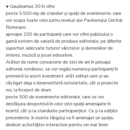
● Gaudeamus 30 în cifre:
peste 5.500 mp de standuri și spații de evenimente, care
vor ocupa toate cele patru niveluri ale Pavilionului Central
Romexpo;
aproape 200 de participanți care vor oferi publicului o
gamă extrem de variată de produse editoriale, pe diferite
suporturi, adecvate tuturor vârstelor și domeniilor de
interes, muzică și jocuri educative.
Alături de nume consacrate de zeci de ani în peisajul
editorial românesc, se vor regăsi numeroși participanți în
premieră la acest eveniment, atât edituri care și-au
câștigat deja o binemeritată notorietate, cât și proiecte
noi, la început de drum.
peste 500 de evenimente editoriale, care se vor
desfășura deopotrivă în cele cinci spații amenajate în
incintă, cât și la standurile participanților. Ca și la edițiile
precedente, în incinta târgului va fi amenajat un spațiu
dedicat activităților interactive pentru cei mai tineri