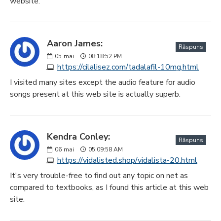
website.
Aaron James:
Răspuns
05
mai
08:18:52 PM
https://cilalisez.com/tadalafil-10mg.html
I visited many sites except the audio feature for audio
songs present at this web site is actually superb.
Kendra Conley:
Răspuns
06
mai
05:09:58 AM
https://vidalisted.shop/vidalista-20.html
It's very trouble-free to find out any topic on net as
compared to textbooks, as I found this article at this web
site.