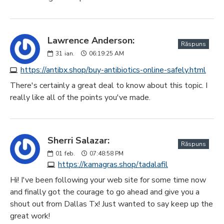
Lawrence Anderson:
Răspuns
31
ian.
06:19:25 AM
https://antibx.shop/buy-antibiotics-online-safely.html
There's certainly a great deal to know about this topic. I
really like all of the points you've made.
Sherri Salazar:
Răspuns
01
feb.
07:48:58 PM
https://kamagras.shop/tadalafil
Hi! I've been following your web site for some time now
and finally got the courage to go ahead and give you a
shout out from Dallas Tx! Just wanted to say keep up the
great work!