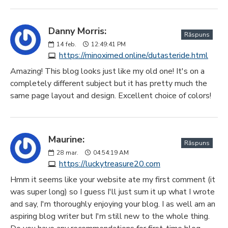
Danny Morris:
Răspuns
14
feb.
12:49:41 PM
https://minoximed.online/dutasteride.html
Amazing! This blog looks just like my old one! It's on a
completely different subject but it has pretty much the
same page layout and design. Excellent choice of colors!
Maurine:
Răspuns
28
mar.
04:54:19 AM
https://luckytreasure20.com
Hmm it seems like your website ate my first comment (it
was super long) so I guess I'll just sum it up what I wrote
and say, I'm thoroughly enjoying your blog. I as well am an
aspiring blog writer but I'm still new to the whole thing.