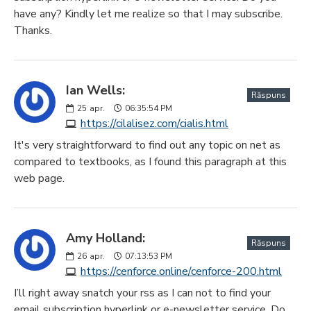
have any? Kindly let me realize so that I may subscribe.
Thanks.
Ian Wells:
Răspuns
25
apr.
06:35:54 PM
https://cilalisez.com/cialis.html
It's very straightforward to find out any topic on net as
compared to textbooks, as I found this paragraph at this
web page.
Amy Holland:
Răspuns
26
apr.
07:13:53 PM
https://cenforce.online/cenforce-200.html
I’ll right away snatch your rss as I can not to find your
email subscription hyperlink or e-newsletter service. Do