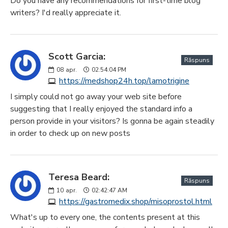
Do you have any recommendations for first-time blog
writers? I'd really appreciate it.
Scott Garcia:
Răspuns
08
apr.
02:54:04 PM
https://medshop24h.top/lamotrigine
I simply could not go away your web site before
suggesting that I really enjoyed the standard info a
person provide in your visitors? Is gonna be again steadily
in order to check up on new posts
Teresa Beard:
Răspuns
10
apr.
02:42:47 AM
https://gastromedix.shop/misoprostol.html
What's up to every one, the contents present at this