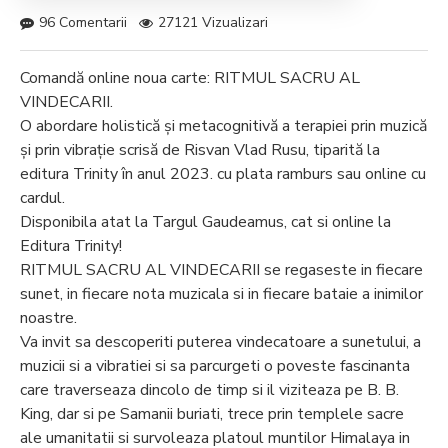
96 Comentarii
27121 Vizualizari
Comandă online noua carte: RITMUL SACRU AL
VINDECARII.
O abordare holistică şi metacognitivă a terapiei prin muzică
şi prin vibraţie scrisă de Risvan Vlad Rusu, tiparită la
editura Trinity în anul 2023. cu plata ramburs sau online cu
cardul.
Disponibila atat la Targul Gaudeamus, cat si online la
Editura Trinity!
RITMUL SACRU AL VINDECARII se regaseste in fiecare
sunet, in fiecare nota muzicala si in fiecare bataie a inimilor
noastre.
Va invit sa descoperiti puterea vindecatoare a sunetului, a
muzicii si a vibratiei si sa parcurgeti o poveste fascinanta
care traverseaza dincolo de timp si il viziteaza pe B. B.
King, dar si pe Samanii buriati, trece prin templele sacre
ale umanitatii si survoleaza platoul muntilor Himalaya in