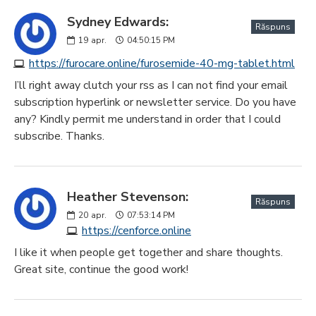
Sydney Edwards:
Răspuns
19
apr.
04:50:15 PM
https://furocare.online/furosemide-40-mg-tablet.html
I’ll right away clutch your rss as I can not find your email
subscription hyperlink or newsletter service. Do you have
any? Kindly permit me understand in order that I could
subscribe. Thanks.
Heather Stevenson:
Răspuns
20
apr.
07:53:14 PM
https://cenforce.online
I like it when people get together and share thoughts.
Great site, continue the good work!